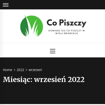
Skip
to
content
Co Piszczy
Dowiedz się co piszczy w wielu branżach
Primary
Menu
Home
2022
wrzesień
Miesiąc:
wrzesień 2022