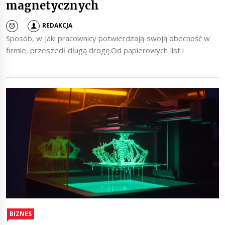
magnetycznych
REDAKCJA
Sposób, w jaki pracownicy potwierdzają swoją obecność w
firmie, przeszedł długą drogę.Od papierowych list i
BIZNES