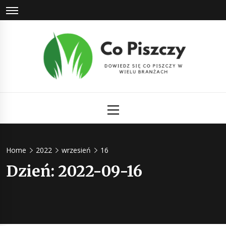
Skip
to
content
Co Piszczy
Dowiedz się co piszczy w wielu branżach
Primary
Menu
Home
2022
wrzesień
16
Dzień:
2022-09-16