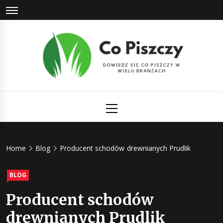
Skip
to
content
Co Piszczy
Dowiedz się co piszczy w wielu branżach
Primary
Menu
Home
Blog
Producent schodów drewnianych Prudlik
BLOG
Producent schodów
drewnianych Prudlik