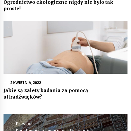
Ogrodnictwo ekologiczne nigdy nie było tak
proste!
2 KWIETNIA, 2022
Jakie są zalety badania za pomocą
ultradźwięków?
Nawigacja
wpisu
Previous
Previous
Rusztowania elewacyjne – bezpieczne