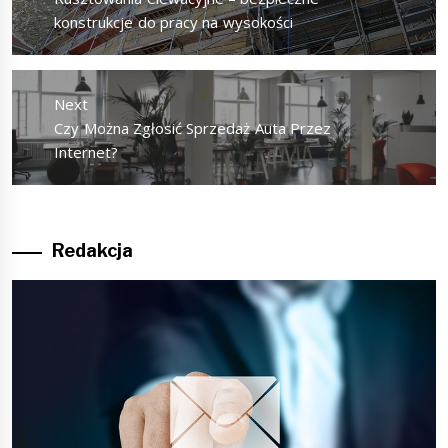
post:
konstrukcje do pracy na wysokości
Next
Next
Czy Można Zgłosić Sprzedaż Auta Przez
post:
Internet?
Redakcja