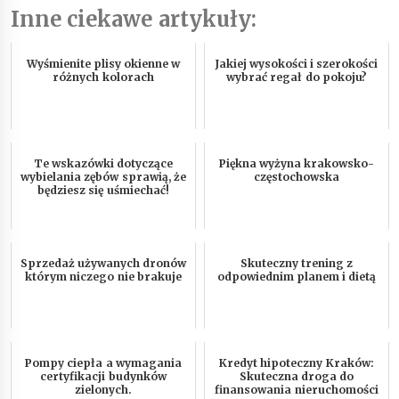
Inne ciekawe artykuły:
Wyśmienite plisy okienne w
Jakiej wysokości i szerokości
różnych kolorach
wybrać regał do pokoju?
Te wskazówki dotyczące
Piękna wyżyna krakowsko-
wybielania zębów sprawią, że
częstochowska
będziesz się uśmiechać!
Sprzedaż używanych dronów
Skuteczny trening z
którym niczego nie brakuje
odpowiednim planem i dietą
Pompy ciepła a wymagania
Kredyt hipoteczny Kraków:
certyfikacji budynków
Skuteczna droga do
zielonych.
finansowania nieruchomości