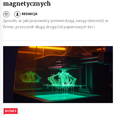
magnetycznych
REDAKCJA
Sposób, w jaki pracownicy potwierdzają swoją obecność w
firmie, przeszedł długą drogę.Od papierowych list i
BIZNES