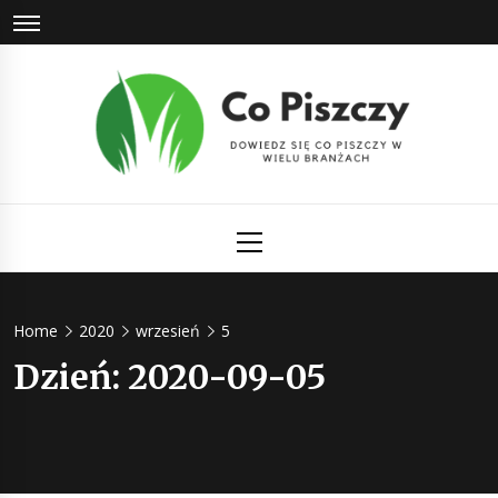
Skip
to
content
Co Piszczy
Dowiedz się co piszczy w wielu branżach
Primary
Menu
Home
2020
wrzesień
5
Dzień:
2020-09-05