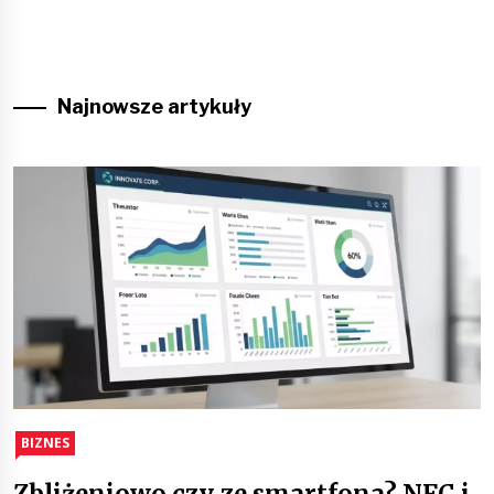
Najnowsze artykuły
BIZNES
Zbliżeniowo czy ze smartfona? NFC i