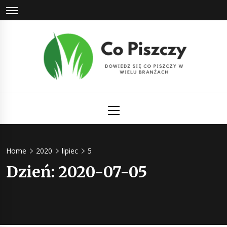
Skip
to
content
Co Piszczy
Dowiedz się co piszczy w wielu branżach
Primary
Menu
Home
2020
lipiec
5
Dzień:
2020-07-05