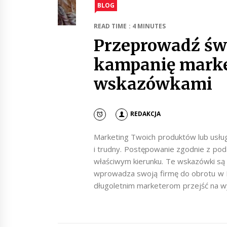
BLOG
READ TIME : 4 MINUTES
Przeprowadź św
kampanię marke
wskazówkami
REDAKCJA
Marketing Twoich produktów lub usłu
i trudny. Postępowanie zgodnie z p
właściwym kierunku. Te wskazówki są 
wprowadza swoją firmę do obrotu w I
długoletnim marketerom przejść na w