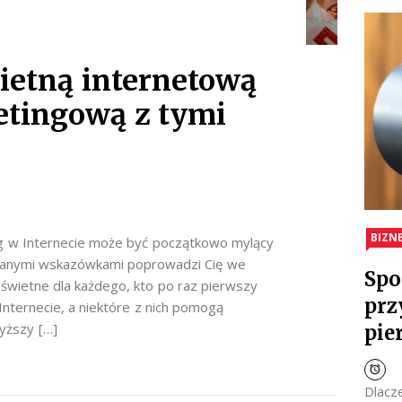
ietną internetową
tingową z tymi
BIZN
g w Internecie może być początkowo mylący
odanymi wskazówkami poprowadzi Cię we
Spo
świetne dla każdego, kto po raz pierwszy
prz
nternecie, a niektóre z nich pomogą
yższy […]
pie
Dlacz