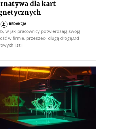
ernatywa dla kart
gnetycznych
REDAKCJA
b, w jaki pracownicy potwierdzają swoją
ość w firmie, przeszedł długą drogę.Od
owych list i