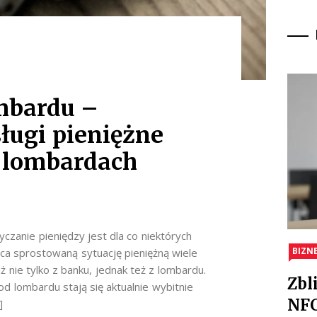
mbardu –
sługi pieniężne
 lombardach
zanie pieniędzy jest dla co niektórych
BIZN
ńca sprostowaną sytuację pieniężną wiele
 nie tylko z banku, jednak też z lombardu.
Zbl
d lombardu stają się aktualnie wybitnie
NFC
]