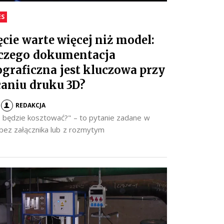
ES
ęcie warte więcej niż model:
czego dokumentacja
ograficzna jest kluczowa przy
caniu druku 3D?
REDAKCJA
to będzie kosztować?" – to pytanie zadane w
 bez załącznika lub z rozmytym