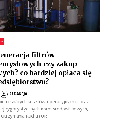
ES
eneracja filtrów
emysłowych czy zakup
ych? co bardziej opłaca się
edsiębiorstwu?
REDAKCJA
ie rosnących kosztów operacyjnych i coraz
iej rygorystycznych norm środowiskowych,
y Utrzymania Ruchu (UR)