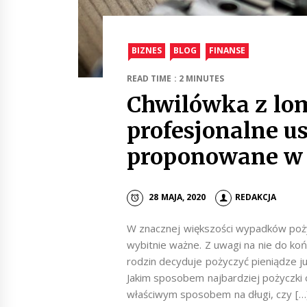
BIZNES
BLOG
FINANSE
READ TIME : 2 MINUTES
Chwilówka z lo
profesjonalne u
proponowane w
28 MAJA, 2020
REDAKCJA
W znacznej większości wypadków pożyc
wybitnie ważne. Z uwagi na nie do ko
rodzin decyduje pożyczyć pieniądze już
Jakim sposobem najbardziej pożyczki o
właściwym sposobem na długi, czy […