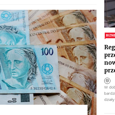
BIZN
Reg
prz
now
prz
W dob
bardz
dział