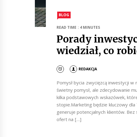
BLOG
READ TIME : 4 MINUTES
Porady inwestyc
wiedział, co robi
REDAKCJA
Pomysł bycia zwycięzcą inwestycji w 
świetny pomysł, ale zdecydowanie mus
kilka podstawowych wskazówek, które
stopie.Marketing będzie kluczowy dla
generuje potencjalnych klientów. Bez 
ofert na […]