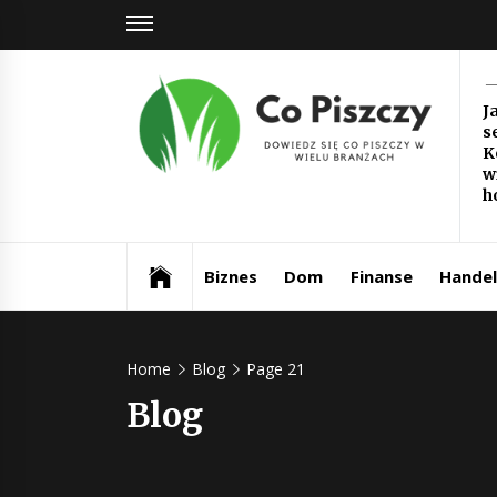
Skip
to
content
Co
J
s
Pi
K
w
Dowiedz się co piszczy w wielu branżach
h
Biznes
Dom
Finanse
Handel
Home
Blog
Page 21
Blog