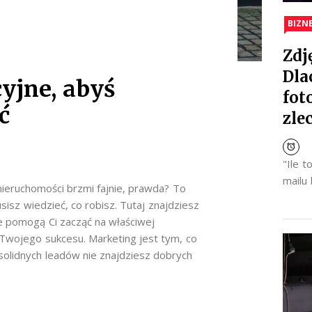
BIZN
Zdj
Dla
yjne, abyś
fot
ć
zle
"Ile 
mailu
nieruchomości brzmi fajnie, prawda? To
isz wiedzieć, co robisz. Tutaj znajdziesz
 pomogą Ci zacząć na właściwej
 Twojego sukcesu. Marketing jest tym, co
solidnych leadów nie znajdziesz dobrych