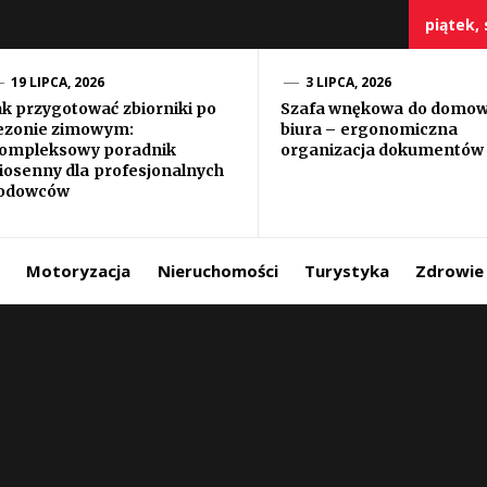
piątek, 
19 LIPCA, 2026
3 LIPCA, 2026
ak przygotować zbiorniki po
Szafa wnękowa do domo
ezonie zimowym:
biura – ergonomiczna
szczy
ompleksowy poradnik
organizacja dokumentów
iosenny dla profesjonalnych
odowców
Motoryzacja
Nieruchomości
Turystyka
Zdrowie