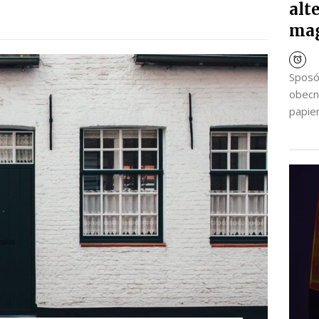
alt
ma
Sposó
obecn
papier