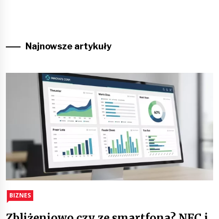
Najnowsze artykuły
BIZNES
Zbliżeniowo czy ze smartfona? NFC i