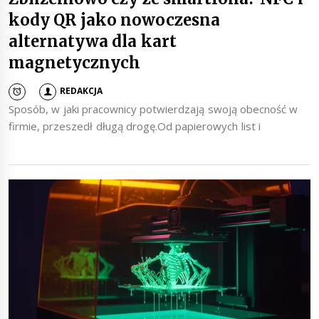
kody QR jako nowoczesna
alternatywa dla kart
magnetycznych
REDAKCJA
Sposób, w jaki pracownicy potwierdzają swoją obecność w
firmie, przeszedł długą drogę.Od papierowych list i