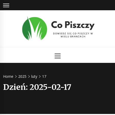
Skip
to
content
Co Piszczy
Dowiedz się co piszczy w wielu branżach
Primary
Menu
Home
2025
luty
17
Dzień:
2025-02-17