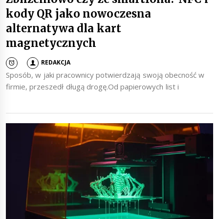
kody QR jako nowoczesna
alternatywa dla kart
magnetycznych
REDAKCJA
Sposób, w jaki pracownicy potwierdzają swoją obecność w
firmie, przeszedł długą drogę.Od papierowych list i