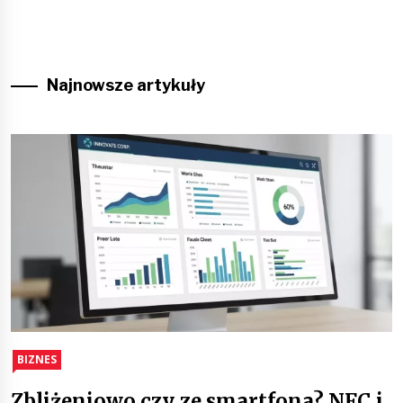
Najnowsze artykuły
BIZNES
Zbliżeniowo czy ze smartfona? NFC i