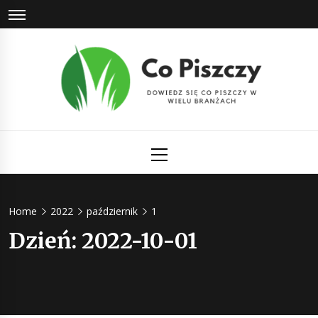
Skip
to
content
Co Piszczy
Dowiedz się co piszczy w wielu branżach
Primary
Menu
Home
2022
październik
1
Dzień:
2022-10-01