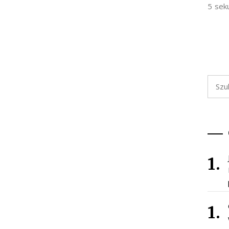
5 sek
Szukaj