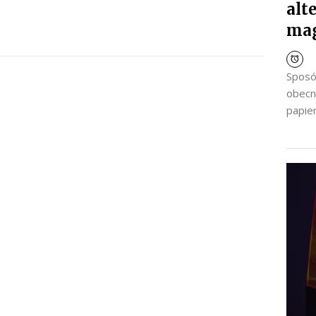
alt
ma
Sposó
obecn
papier