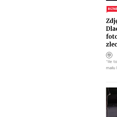
BIZN
Zdj
Dla
fot
zle
"Ile 
mailu