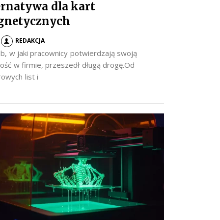
ernatywa dla kart
gnetycznych
REDAKCJA
b, w jaki pracownicy potwierdzają swoją
ość w firmie, przeszedł długą drogę.Od
owych list i