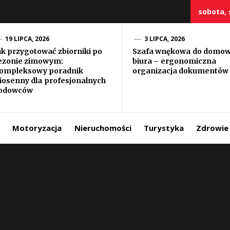
sobota, 
19 LIPCA, 2026
3 LIPCA, 2026
ak przygotować zbiorniki po
Szafa wnękowa do domo
ezonie zimowym:
biura – ergonomiczna
szczy
ompleksowy poradnik
organizacja dokumentów
iosenny dla profesjonalnych
odowców
Motoryzacja
Nieruchomości
Turystyka
Zdrowie