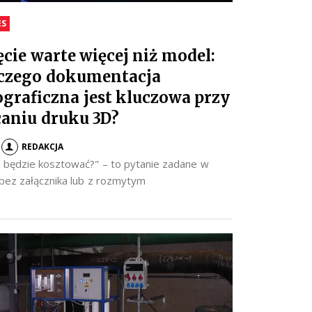
ES
ęcie warte więcej niż model:
czego dokumentacja
ograficzna jest kluczowa przy
caniu druku 3D?
REDAKCJA
to będzie kosztować?" – to pytanie zadane w
 bez załącznika lub z rozmytym