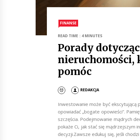
FINANSE
READ TIME : 4 MINUTES
Porady dotyczą
nieruchomości, 
pomóc
REDAKCJA
Inwestowanie może być ekscytującą p
opowiadać „bogate opowieści”. Pamięt
szczęścia. Podejmowanie mądrych decy
pokaże Ci, jak stać się mądrzejszy
decyzji.Zawsze edukuj się, jeśli chod