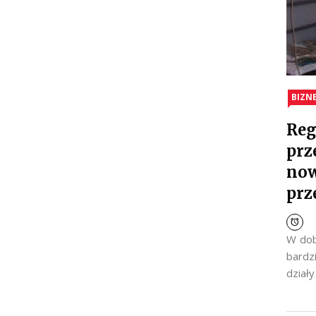
BIZN
Reg
prz
now
prz
W dob
bardz
dział