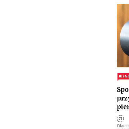
BIZN
Spo
prz
pie
Dlacz