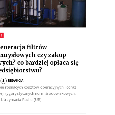
ES
eneracja filtrów
emysłowych czy zakup
ych? co bardziej opłaca się
edsiębiorstwu?
REDAKCJA
ie rosnących kosztów operacyjnych i coraz
iej rygorystycznych norm środowiskowych,
y Utrzymania Ruchu (UR)