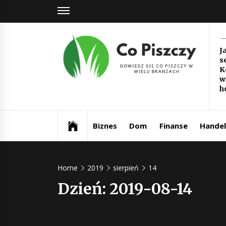
Skip
to
content
Co
J
s
Pi
K
w
Dowiedz się co piszczy w wielu branżach
h
Biznes
Dom
Finanse
Handel
Home
2019
sierpień
14
Dzień:
2019-08-14