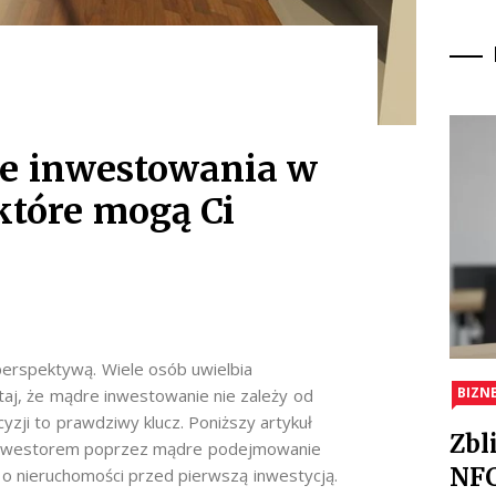
ce inwestowania w
które mogą Ci
erspektywą. Wiele osób uwielbia
BIZN
aj, że mądre inwestowanie nie zależy od
zji to prawdziwy klucz. Poniższy artykuł
Zbl
m inwestorem poprzez mądre podejmowanie
NFC
zi o nieruchomości przed pierwszą inwestycją.